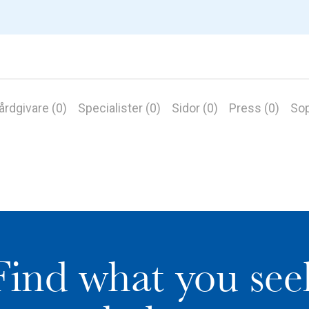
årdgivare (0)
Specialister (0)
Sidor (0)
Press (0)
Sop
Find what you see