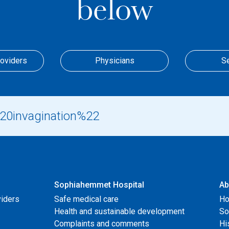
below
roviders
Physicians
S
Sophiahemmet Hospital
Ab
viders
Safe medical care
Ho
Health and sustainable development
So
Complaints and comments
Hi