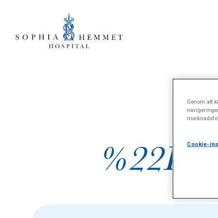
Genom att kl
navigeringe
marknadsför
%22Rekt
Cookie-ins