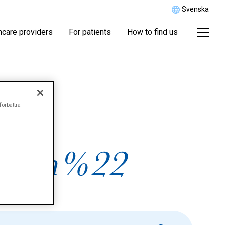
Svenska
hcare providers
For patients
How to find us
r
förbättra
ation%22