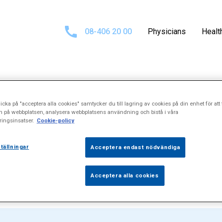
08-406 20 00
Physicians
Healt
Search results fo
icka på "acceptera alla cookies" samtycker du till lagring av cookies på din enhet för att 
n på webbplatsen, analysera webbplatsens användning och bistå i våra
ingsinsatser.
Cookie-policy
al%20invagin
tällningar
Acceptera endast nödvändiga
Acceptera alla cookies