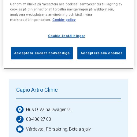
Genom att klicka på "acceptera alla cookies" samtycker du till lagring av
cookies på din enhet för att förbättra navigeringen på webbplatsen,
analysera webbplatsens användning och bistå i våra
Alla (8)
Vårdgivare (2)
Specialister (0)
marknadsföringsinsatser.
Cookie-policy
Sidor (0)
Press (0)
Sophianytt (5)
Cookie-inställningar
Acceptera endast nödvändiga
Acceptera alla cookies
Healthcare provider
Capio Artro Clinic
Hus O, Valhallavägen 91
08-406 27 00
Vårdavtal, Försäkring, Betala själv