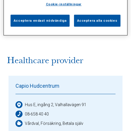
Cookie-inställningar
Alla (1)
Vårdgivare (1)
Specialister (0)
Acceptera endast nödvändiga
Acceptera alla cookies
Sidor (0)
Press (0)
Sophianytt (0)
Healthcare provider
Capio Hudcentrum
Hus E, ingång 2, Valhallavägen 91
08-658 40 40
Vårdval, Försäkring, Betala själv