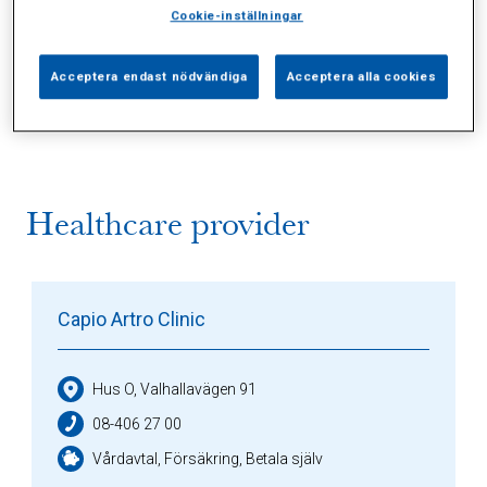
Cookie-inställningar
Alla (2)
Vårdgivare (1)
Specialister (0)
Acceptera endast nödvändiga
Acceptera alla cookies
Sidor (0)
Press (0)
Sophianytt (0)
Healthcare provider
Capio Artro Clinic
Hus O, Valhallavägen 91
08-406 27 00
Vårdavtal, Försäkring, Betala själv