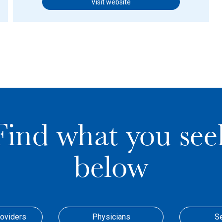
Visit website
Find what you see
below
roviders
Physicians
S