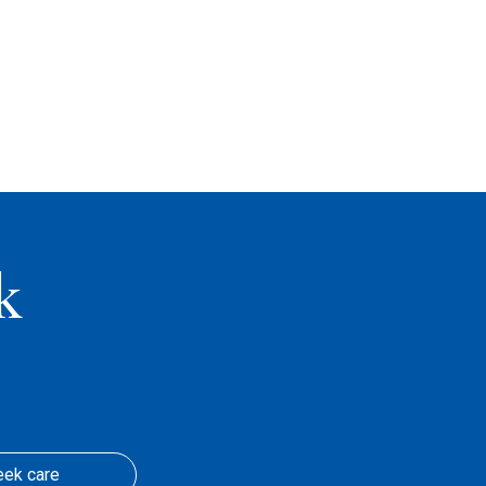
k
eek care