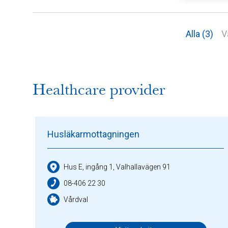
Alla (3)
V
Healthcare provider
Husläkarmottagningen
Hus E, ingång 1, Valhallavägen 91
08-406 22 30
Vårdval