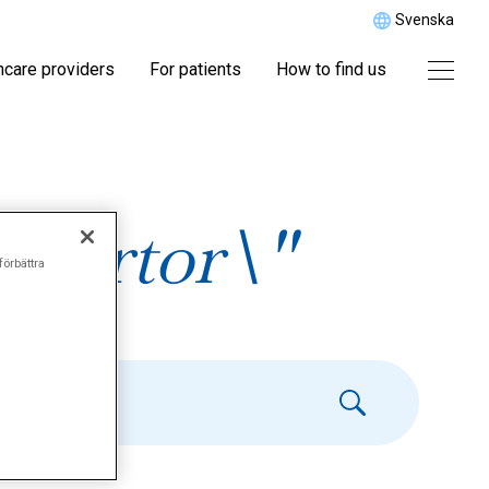
Svenska
hcare providers
For patients
How to find us
märtor\"
förbättra