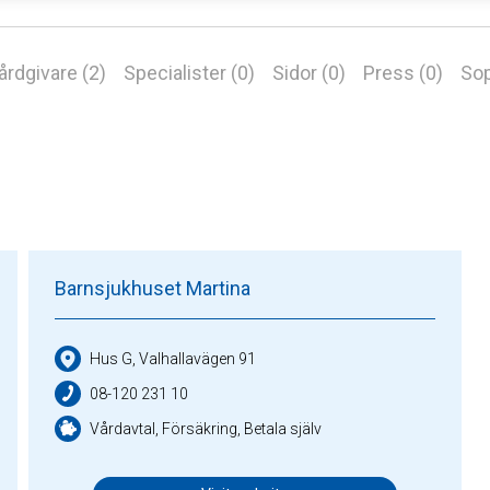
årdgivare (2)
Specialister (0)
Sidor (0)
Press (0)
Sop
Barnsjukhuset Martina
Hus G, Valhallavägen 91
08-120 231 10
Vårdavtal, Försäkring, Betala själv