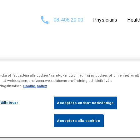
08-406 20 00
Physicians
Healt
sults for
\"Buks
icka på "acceptera alla cookies" samtycker du till lagring av cookies på din enhet för att 
n på webbplatsen, analysera webbplatsens användning och bistå i våra
ingsinsatser.
Cookie-policy
tällningar
Acceptera endast nödvändiga
Acceptera alla cookies