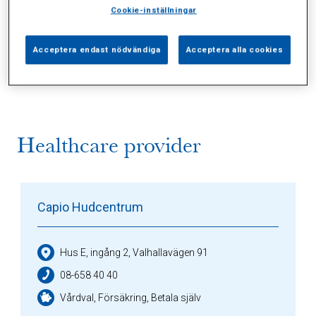
Cookie-inställningar
Alla (4)
Vårdgivare (1)
Specialister (0)
Acceptera endast nödvändiga
Acceptera alla cookies
Sidor (0)
Press (0)
Sophianytt (0)
Healthcare provider
Capio Hudcentrum
Hus E, ingång 2, Valhallavägen 91
08-658 40 40
Vårdval, Försäkring, Betala själv