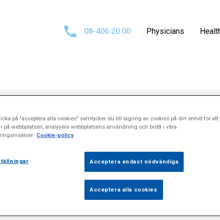
08-406 20 00
Physicians
Healt
sults for
\"Dom
icka på "acceptera alla cookies" samtycker du till lagring av cookies på din enhet för att 
n på webbplatsen, analysera webbplatsens användning och bistå i våra
ingsinsatser.
Cookie-policy
tällningar
Acceptera endast nödvändiga
Acceptera alla cookies