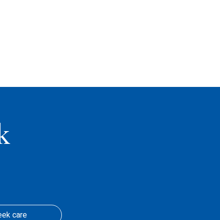
k
eek care