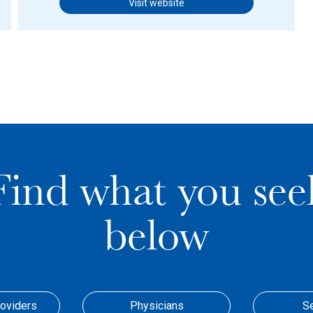
Visit website
Find what you see
below
roviders
Physicians
S