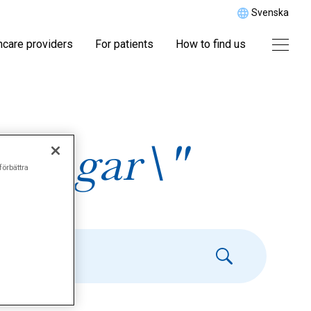
Svenska
hcare providers
For patients
How to find us
ningar\"
förbättra