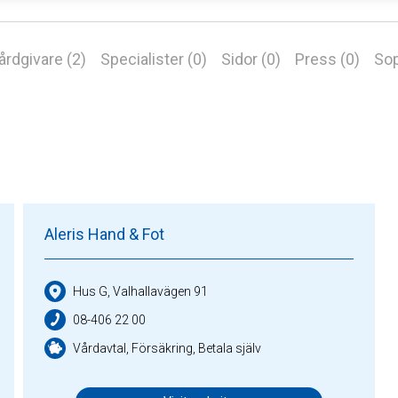
årdgivare (2)
Specialister (0)
Sidor (0)
Press (0)
Sop
Aleris Hand & Fot
Hus G, Valhallavägen 91
08-406 22 00
Vårdavtal, Försäkring, Betala själv