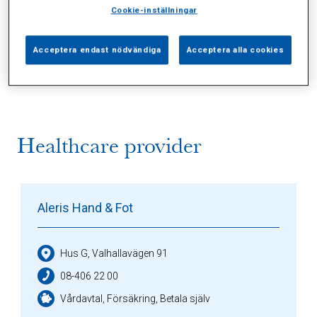
Cookie-inställningar
Alla (2)
Vårdgivare (1)
Specialister (0)
Acceptera endast nödvändiga
Acceptera alla cookies
Sidor (0)
Press (0)
Sophianytt (0)
Healthcare provider
Aleris Hand & Fot
Hus G, Valhallavägen 91
08-406 22 00
Vårdavtal, Försäkring, Betala själv