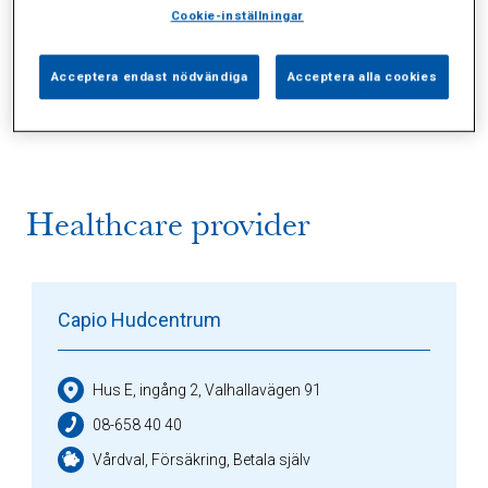
Cookie-inställningar
Alla (2)
Vårdgivare (1)
Specialister (0)
Acceptera endast nödvändiga
Acceptera alla cookies
Sidor (0)
Press (0)
Sophianytt (0)
Healthcare provider
Capio Hudcentrum
Hus E, ingång 2, Valhallavägen 91
08-658 40 40
Vårdval, Försäkring, Betala själv