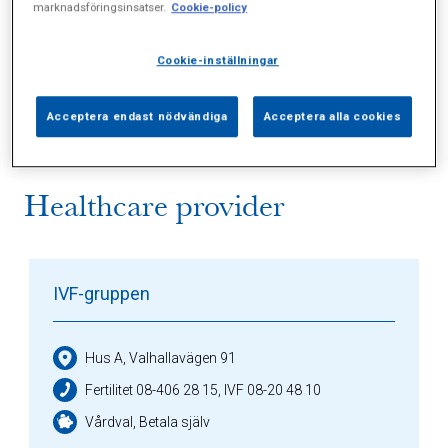
marknadsföringsinsatser.
Cookie-policy
Alla (5)
Vårdgivare (1)
Specialister (0)
Cookie-inställningar
Sidor (0)
Press (0)
Sophianytt (3)
Acceptera endast nödvändiga
Acceptera alla cookies
Healthcare provider
IVF-gruppen
Hus A, Valhallavägen 91
Fertilitet 08-406 28 15, IVF 08-20 48 10
Vårdval, Betala själv