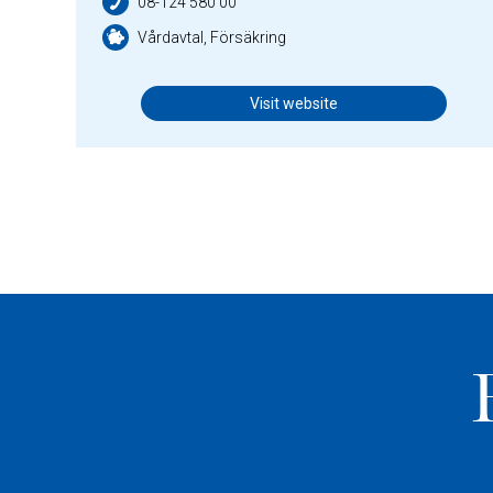
08-124 580 00
Vårdavtal, Försäkring
Visit website