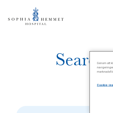
Search r
Genom att kl
navigeringe
marknadsför
i
Cookie-ins