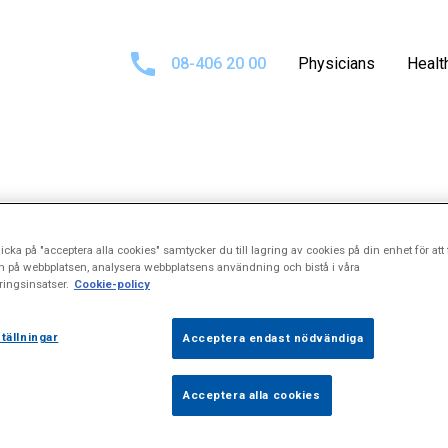
08-406 20 00
Physicians
Healt
esults for
\"Int
icka på "acceptera alla cookies" samtycker du till lagring av cookies på din enhet för att 
n på webbplatsen, analysera webbplatsens användning och bistå i våra
ingsinsatser.
Cookie-policy
mmunoglobulin
tällningar
Acceptera endast nödvändiga
Acceptera alla cookies