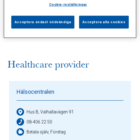
Cookie-inställningar
Alla (3)
Vårdgivare (1)
Specialister (0)
Acceptera endast nödvändiga
Acceptera alla cookies
Sidor (0)
Press (0)
Sophianytt (0)
Healthcare provider
Hälsocentralen
Hus B, Valhallavägen 91
08-406 22 50
Betala själv, Företag