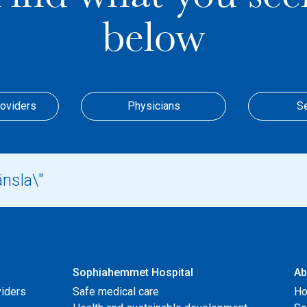
below
roviders
Physicians
S
Sophiahemmet Hospital
Ab
viders
Safe medical care
Ho