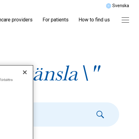
Svenska
hcare providers
For patients
How to find us
älvkänsla\"
förbättra