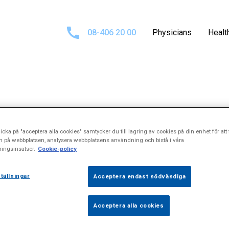
08-406 20 00
Physicians
Healt
lts for
\"Låg sj
icka på "acceptera alla cookies" samtycker du till lagring av cookies på din enhet för att 
n på webbplatsen, analysera webbplatsens användning och bistå i våra
ingsinsatser.
Cookie-policy
tällningar
Acceptera endast nödvändiga
Acceptera alla cookies