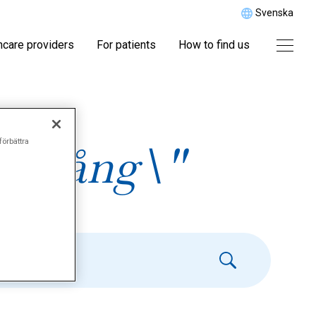
Svenska
hcare providers
For patients
How to find us
förbättra
eltrång\"