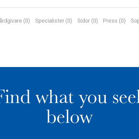
årdgivare (0)
Specialister (0)
Sidor (0)
Press (0)
Sop
Find what you see
below