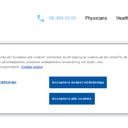
08-406 20 00
Physicians
Healt
icka på "acceptera alla cookies" samtycker du till lagring av cookies på din enhet för att 
sults for
\"Nag
n på webbplatsen, analysera webbplatsens användning och bistå i våra
ingsinsatser.
Cookie-policy
tällningar
Acceptera endast nödvändiga
Acceptera alla cookies