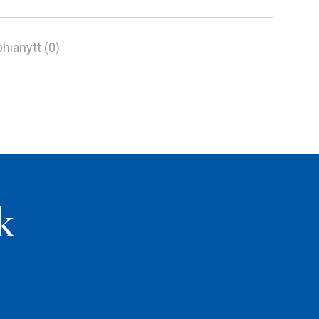
hianytt (0)
k