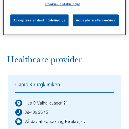
Cookie-inställningar
Alla (2)
Vårdgivare (1)
Specialister (0)
Acceptera endast nödvändiga
Acceptera alla cookies
Sidor (0)
Press (0)
Sophianytt (0)
Healthcare provider
Capio Kirurgkliniken
Hus O, Valhallavägen 91
08-406 28 45
Vårdavtal, Försäkring, Betala själv