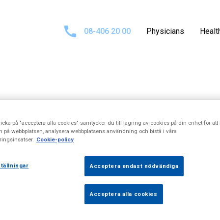
08-406 20 00
Physicians
Healt
ults for
\"Neuro
icka på "acceptera alla cookies" samtycker du till lagring av cookies på din enhet för att 
n på webbplatsen, analysera webbplatsens användning och bistå i våra
ingsinsatser.
Cookie-policy
undersökning\
tällningar
Acceptera endast nödvändiga
Acceptera alla cookies