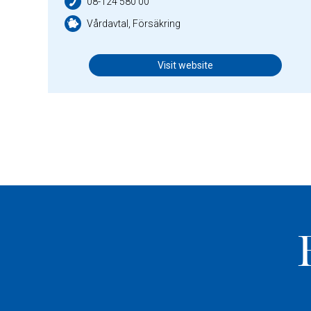
08-124 580 00
Vårdavtal, Försäkring
Visit website