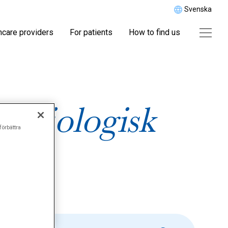
Svenska
hcare providers
For patients
How to find us
fysiologisk
förbättra
"