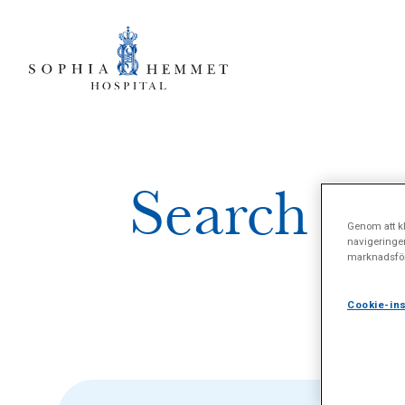
Search res
Genom att kl
navigeringe
marknadsför
Cookie-ins