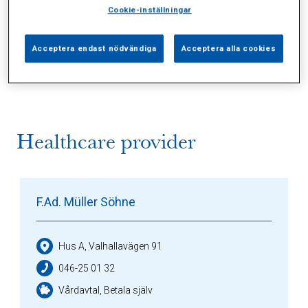
Cookie-inställningar
Alla (2)
Vårdgivare (1)
Specialister (0)
Acceptera endast nödvändiga
Acceptera alla cookies
Sidor (0)
Press (0)
Sophianytt (0)
Healthcare provider
F.Ad. Müller Söhne
Hus A, Valhallavägen 91
046-25 01 32
Vårdavtal, Betala själv