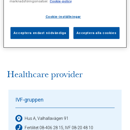
marknadsföringsinsatser.
Cookie-policy
Cookie-inställningar
Alla (3)
Vårdgivare (1)
Specialister (0)
Acceptera endast nödvändiga
Acceptera alla cookies
Sidor (0)
Press (0)
Sophianytt (2)
Healthcare provider
IVF-gruppen
Hus A, Valhallavägen 91
Fertilitet 08-406 28 15, IVF 08-20 48 10