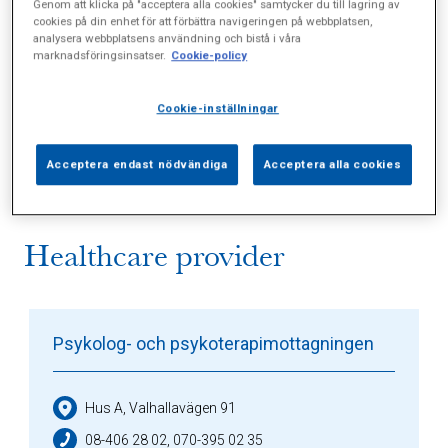
Genom att klicka på "acceptera alla cookies" samtycker du till lagring av
cookies på din enhet för att förbättra navigeringen på webbplatsen,
analysera webbplatsens användning och bistå i våra
marknadsföringsinsatser.
Cookie-policy
Alla (1)
Vårdgivare (3)
Specialister (0)
Cookie-inställningar
Sidor (0)
Press (0)
Sophianytt (0)
Acceptera endast nödvändiga
Acceptera alla cookies
Healthcare provider
Psykolog- och psykoterapimottagningen
Hus A, Valhallavägen 91
08-406 28 02, 070-395 02 35