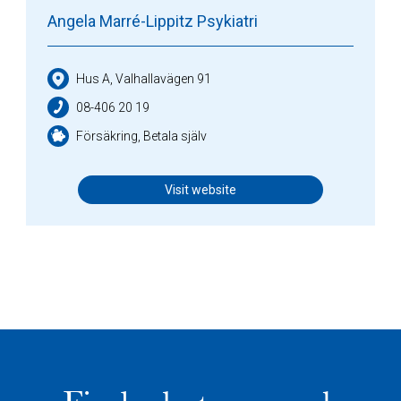
Angela Marré-Lippitz Psykiatri
Hus A, Valhallavägen 91
08-406 20 19
Försäkring, Betala själv
Visit website