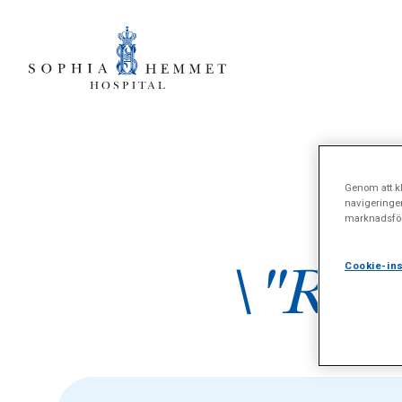
Genom att kl
navigeringe
marknadsför
\"Reha
Cookie-ins