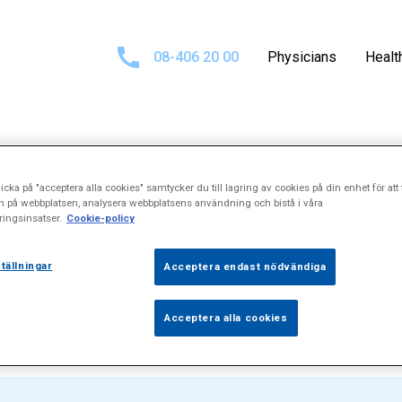
08-406 20 00
Physicians
Healt
Search results fo
icka på "acceptera alla cookies" samtycker du till lagring av cookies på din enhet för att 
n på webbplatsen, analysera webbplatsens användning och bistå i våra
ingsinsatser.
Cookie-policy
biliteringsutre
tällningar
Acceptera endast nödvändiga
Acceptera alla cookies