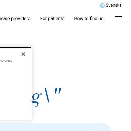
Svenska
hcare providers
For patients
How to find us
r
förbättra
dning\"