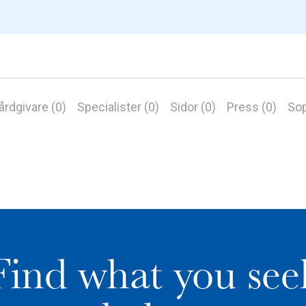
årdgivare (0)
Specialister (0)
Sidor (0)
Press (0)
Sop
Find what you see