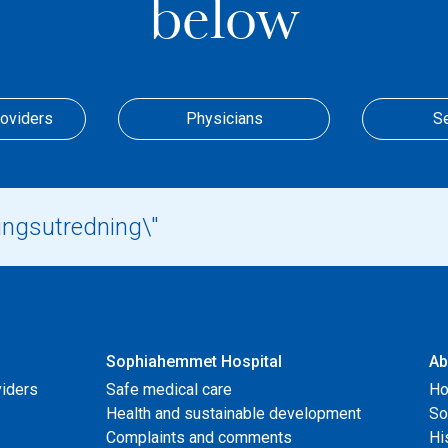
below
roviders
Physicians
S
Sophiahemmet Hospital
Ab
viders
Safe medical care
Ho
Health and sustainable development
So
Complaints and comments
Hi