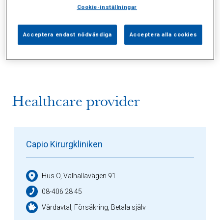
Cookie-inställningar
Alla (1)
Vårdgivare (1)
Specialister (0)
Acceptera endast nödvändiga
Acceptera alla cookies
Sidor (0)
Press (0)
Sophianytt (0)
Healthcare provider
Capio Kirurgkliniken
Hus O, Valhallavägen 91
08-406 28 45
Vårdavtal, Försäkring, Betala själv