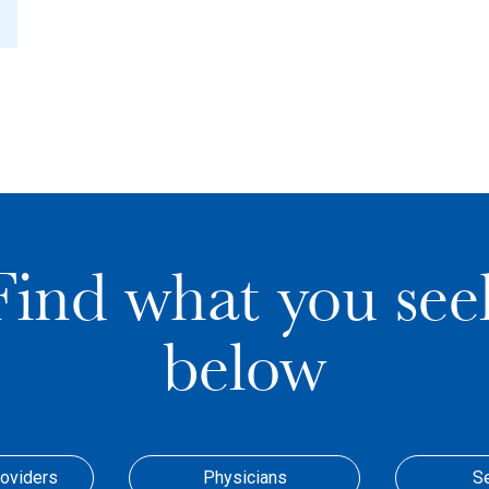
Find what you see
below
roviders
Physicians
S