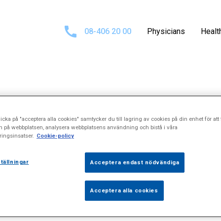
08-406 20 00
Physicians
Healt
ults for
\"Rekta
icka på "acceptera alla cookies" samtycker du till lagring av cookies på din enhet för att 
n på webbplatsen, analysera webbplatsens användning och bistå i våra
ingsinsatser.
Cookie-policy
tällningar
Acceptera endast nödvändiga
Acceptera alla cookies