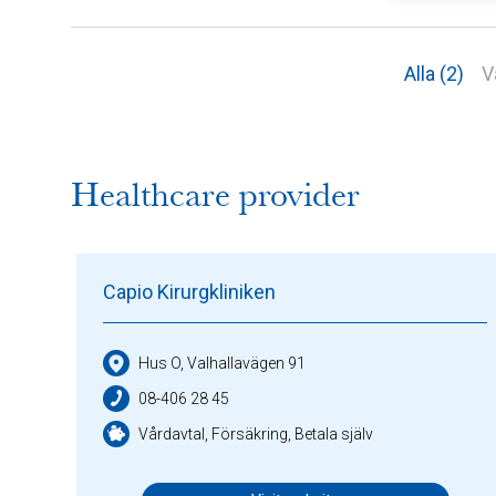
Alla (2)
V
Healthcare provider
Capio Kirurgkliniken
Hus O, Valhallavägen 91
08-406 28 45
Vårdavtal, Försäkring, Betala själv