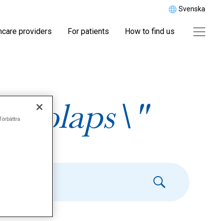
Svenska
hcare providers
For patients
How to find us
lprolaps\"
förbättra