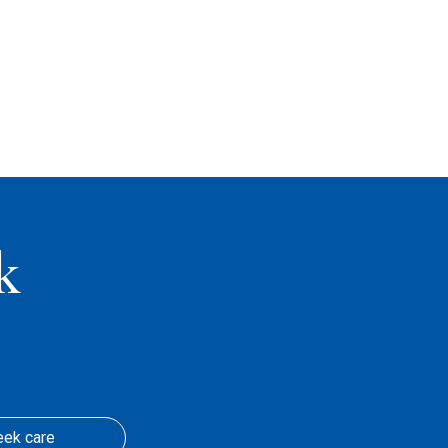
k
eek care