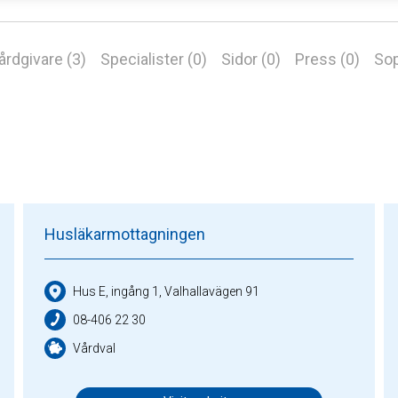
årdgivare (3)
Specialister (0)
Sidor (0)
Press (0)
Sop
Husläkarmottagningen
Hus E, ingång 1, Valhallavägen 91
08-406 22 30
Vårdval