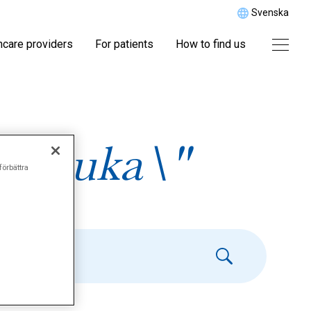
Svenska
hcare providers
For patients
How to find us
ersjuka\"
förbättra