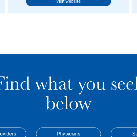
Visit website
Find what you see
below
roviders
Physicians
S