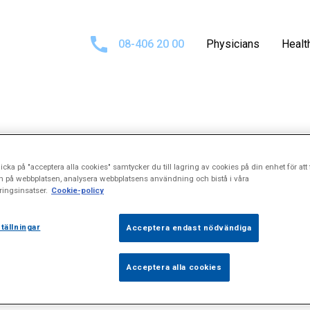
08-406 20 00
Physicians
Healt
sults for
\"Sock
icka på "acceptera alla cookies" samtycker du till lagring av cookies på din enhet för att 
n på webbplatsen, analysera webbplatsens användning och bistå i våra
ingsinsatser.
Cookie-policy
tällningar
Acceptera endast nödvändiga
Acceptera alla cookies