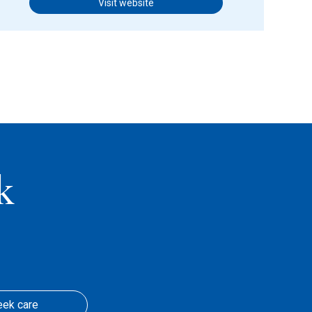
Visit website
k
eek care