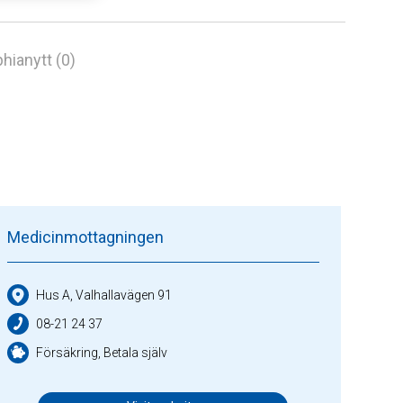
hianytt (0)
Medicinmottagningen
Hus A, Valhallavägen 91
08-21 24 37
Försäkring, Betala själv