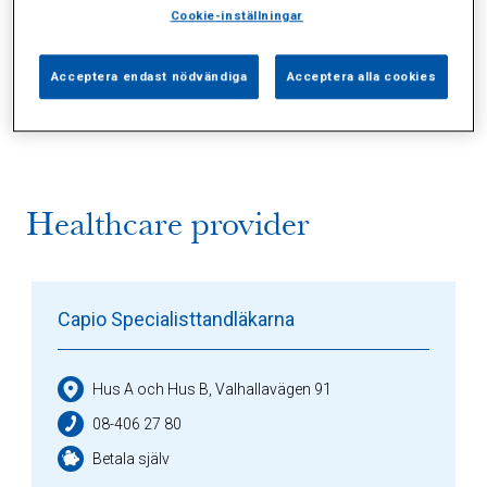
Cookie-inställningar
Alla (2)
Vårdgivare (1)
Specialister (0)
Acceptera endast nödvändiga
Acceptera alla cookies
Sidor (0)
Press (0)
Sophianytt (0)
Healthcare provider
Capio Specialisttandläkarna
Hus A och Hus B, Valhallavägen 91
08-406 27 80
Betala själv