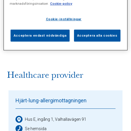
marknadsföringsinsatser.
Cookie-policy
Cookie-inställningar
Alla (1)
Vårdgivare (2)
Specialister (0)
Acceptera endast nödvändiga
Acceptera alla cookies
Sidor (0)
Press (0)
Sophianytt (0)
Healthcare provider
Hjärt-lung-allergimottagningen
Hus E, ingång 1, Valhallavägen 91
Se hemsida