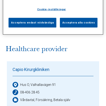
Cookie-inställningar
Alla (4)
Vårdgivare (1)
Specialister (0)
Sidor (0)
Press (0)
Sophianytt (1)
Acceptera endast nödvändiga
Acceptera alla cookies
Healthcare provider
Capio Kirurgkliniken
Hus O, Valhallavägen 91
08-406 28 45
Vårdavtal, Försäkring, Betala själv