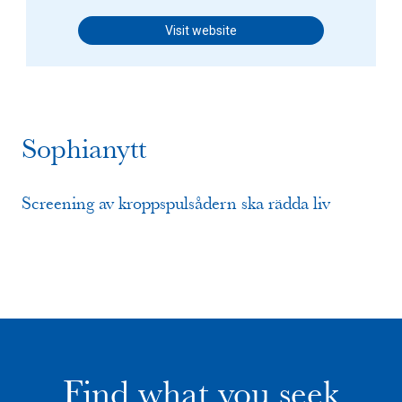
Visit website
Sophianytt
Screening av kroppspulsådern ska rädda liv
Find what you seek