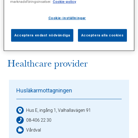
marknadsföringsinsatser.
Cookie-policy
Alla (3)
Vårdgivare (2)
Specialister (0)
Cookie-inställningar
Sidor (0)
Press (0)
Sophianytt (0)
Acceptera endast nödvändiga
Acceptera alla cookies
Healthcare provider
Husläkarmottagningen
Hus E, ingång 1, Valhallavägen 91
08-406 22 30
Vårdval