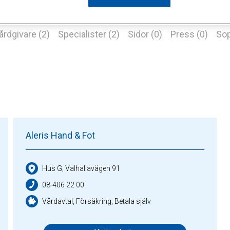
årdgivare (2)
Specialister (2)
Sidor (0)
Press (0)
Sop
Aleris Hand & Fot
Hus G, Valhallavägen 91
08-406 22 00
Vårdavtal, Försäkring, Betala själv