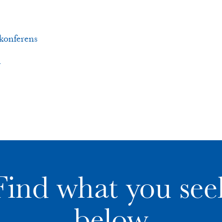
-konferens
n
Find what you see
below