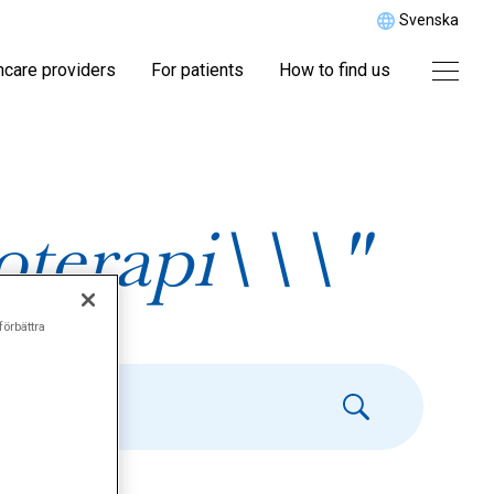
Svenska
hcare providers
For patients
How to find us
oterapi\\\"
förbättra