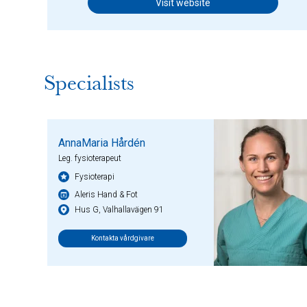
Visit website
Specialists
AnnaMaria Hårdén
Leg. fysioterapeut
Fysioterapi
Aleris Hand & Fot
Hus G, Valhallavägen 91
Kontakta vårdgivare