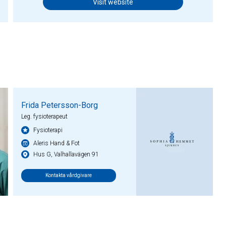
Visit website
Frida Petersson-Borg
Leg. fysioterapeut
Fysioterapi
Aleris Hand & Fot
Hus G, Valhallavägen 91
Kontakta vårdgivare