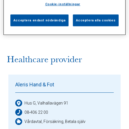
Cookie-inställningar
Alla (2)
Vårdgivare (1)
Specialister (0)
Acceptera endast nödvändiga
Acceptera alla cookies
Sidor (0)
Press (0)
Sophianytt (0)
Healthcare provider
Aleris Hand & Fot
Hus G, Valhallavägen 91
08-406 22 00
Vårdavtal, Försäkring, Betala själv