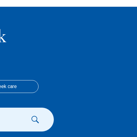
k
eek care