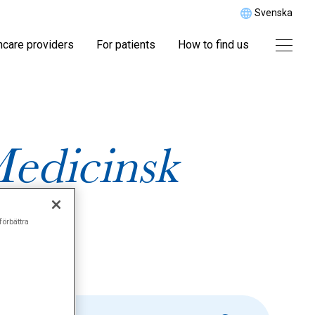
Svenska
hcare providers
For patients
How to find us
edicinsk
\\"
förbättra