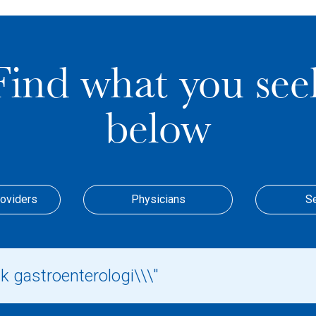
Find what you see
below
roviders
Physicians
S