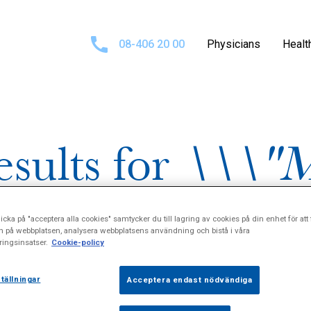
08-406 20 00
Physicians
Healt
esults for
\\\"M
stroenterologi\
icka på "acceptera alla cookies" samtycker du till lagring av cookies på din enhet för att 
n på webbplatsen, analysera webbplatsens användning och bistå i våra
ingsinsatser.
Cookie-policy
tällningar
Acceptera endast nödvändiga