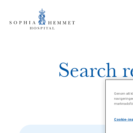
Search r
ga
Genom att kl
navigeringe
marknadsför
Cookie-ins