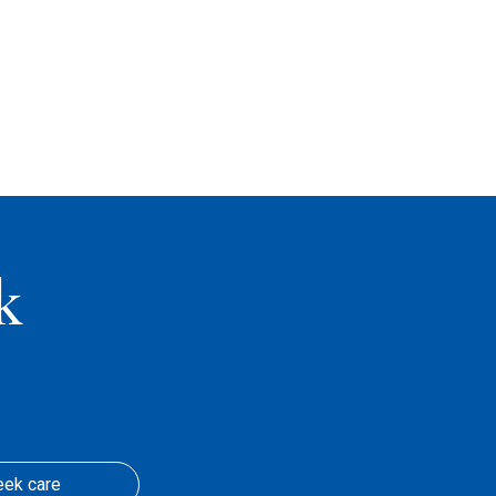
k
eek care