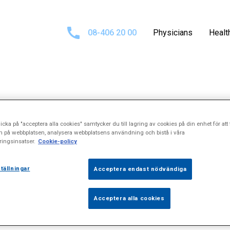
08-406 20 00
Physicians
Healt
sults for
\\\"Mi
icka på "acceptera alla cookies" samtycker du till lagring av cookies på din enhet för att 
n på webbplatsen, analysera webbplatsens användning och bistå i våra
ingsinsatser.
Cookie-policy
tällningar
Acceptera endast nödvändiga
Acceptera alla cookies