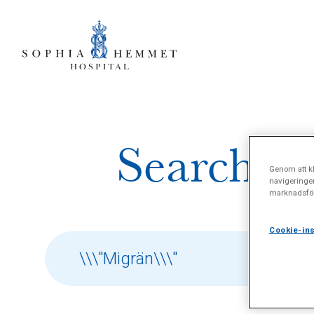
Search re
Genom att kl
navigeringe
marknadsför
Cookie-ins