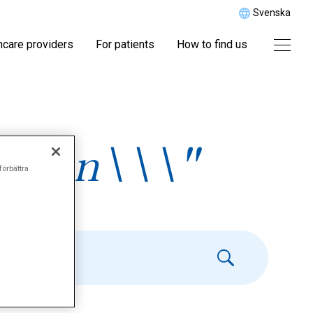
Svenska
hcare providers
For patients
How to find us
grän\\\"
förbättra