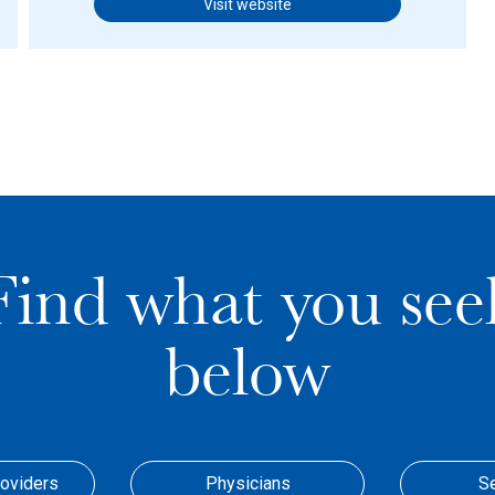
Visit website
Find what you see
below
roviders
Physicians
S