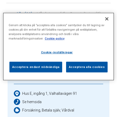
Alla (11)
Vårdgivare (4)
Specialister (0)
Sidor (0)
Press (0)
Sophianytt (5)
Genom att klicka på "acceptera alla cookies" samtycker du till lagring av
cookies på din enhet för att förbättra navigeringen på webbplatsen,
analysera webbplatsens användning och bistå i våra
marknadsföringsinsatser.
Cookie-policy
Healthcare provider
Cookie-inställningar
Acceptera endast nödvändiga
Acceptera alla cookies
Hjärt-lung-allergimottagningen
Hus E, ingång 1, Valhallavägen 91
Se hemsida
Försäkring, Betala själv, Vårdval