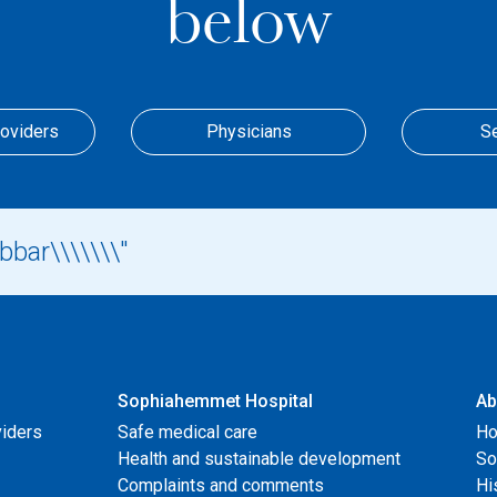
below
roviders
Physicians
S
Sophiahemmet Hospital
Ab
viders
Safe medical care
Ho
Health and sustainable development
So
Complaints and comments
Hi