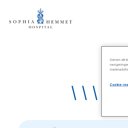
Genom att kl
navigeringe
marknadsför
\\\\\\
Cookie-ins