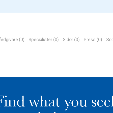
årdgivare (0)
Specialister (0)
Sidor (0)
Press (0)
Sop
Find what you see