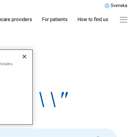
Svenska
hcare providers
For patients
How to find us
r
förbättra
\\\\\\"