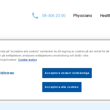
08-406 20 00
Physicians
Healt
Search results fo
icka på "acceptera alla cookies" samtycker du till lagring av cookies på din enhet för att 
n på webbplatsen, analysera webbplatsens användning och bistå i våra
ingsinsatser.
Cookie-policy
\"Örsnibbar\
tällningar
Acceptera endast nödvändiga
Acceptera alla cookies