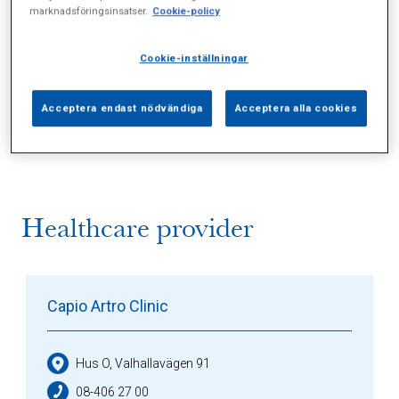
marknadsföringsinsatser.
Cookie-policy
Cookie-inställningar
Alla (3)
Vårdgivare (2)
Specialister (0)
Acceptera endast nödvändiga
Acceptera alla cookies
Sidor (0)
Press (0)
Sophianytt (0)
Healthcare provider
Capio Artro Clinic
Hus O, Valhallavägen 91
08-406 27 00