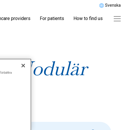
Svenska
hcare providers
For patients
How to find us
\"Nodulär
förbättra