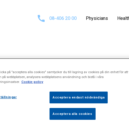
08-406 20 00
Physicians
Healt
ults for
\\\\\\
icka på "acceptera alla cookies" samtycker du till lagring av cookies på din enhet för att 
n på webbplatsen, analysera webbplatsens användning och bistå i våra
ingsinsatser.
Cookie-policy
acne\\\\\\\"
tällningar
Acceptera endast nödvändiga
Acceptera alla cookies