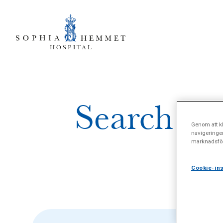
Search res
Genom att kl
navigeringe
marknadsför
Cookie-ins