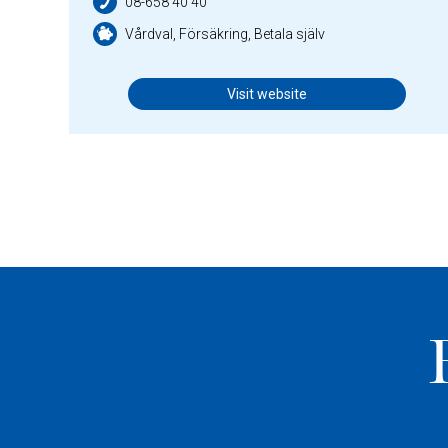
08-658 40 40
Vårdval, Försäkring, Betala själv
Visit website