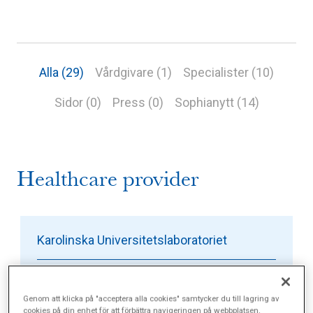
Alla (29)
Vårdgivare (1)
Specialister (10)
Sidor (0)
Press (0)
Sophianytt (14)
Healthcare provider
Karolinska Universitetslaboratoriet
Hus A, Valhallavägen 91
Genom att klicka på "acceptera alla cookies" samtycker du till lagring av
08-123 719 99
cookies på din enhet för att förbättra navigeringen på webbplatsen,