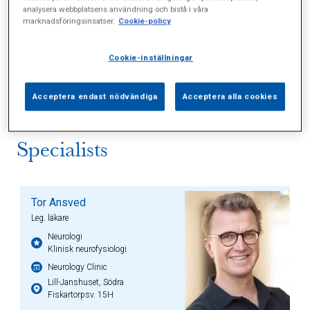
analysera webbplatsens användning och bistå i våra
Vårdavtal, Försäkring
marknadsföringsinsatser.
Cookie-policy
Visit website
Cookie-inställningar
Acceptera endast nödvändiga
Acceptera alla cookies
Specialists
Tor Ansved
Leg. läkare
Neurologi
Klinisk neurofysiologi
Neurology Clinic
Lill-Janshuset, Södra
Fiskartorpsv. 15H