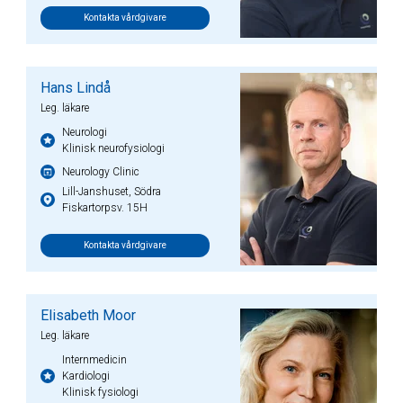
Kontakta vårdgivare
Hans Lindå
Leg. läkare
Neurologi
Klinisk neurofysiologi
Neurology Clinic
Lill-Janshuset, Södra
Fiskartorpsv. 15H
Kontakta vårdgivare
Elisabeth Moor
Leg. läkare
Internmedicin
Kardiologi
Klinisk fysiologi