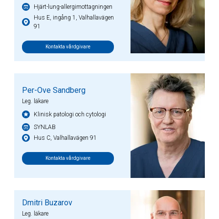
Hjärt-lung-allergimottagningen
Hus E, ingång 1, Valhallavägen
91
Kontakta vårdgivare
Per-Ove Sandberg
Leg. läkare
Klinisk patologi och cytologi
SYNLAB
Hus C, Valhallavägen 91
Kontakta vårdgivare
Dmitri Buzarov
Leg. läkare