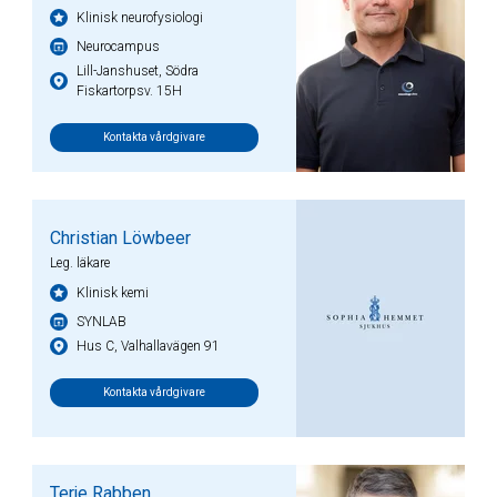
Klinisk neurofysiologi
Neurocampus
Lill-Janshuset, Södra
Fiskartorpsv. 15H
Kontakta vårdgivare
Christian Löwbeer
Leg. läkare
Klinisk kemi
SYNLAB
Hus C, Valhallavägen 91
Kontakta vårdgivare
Terje Rabben