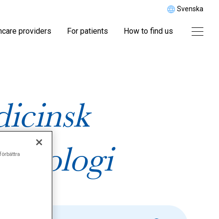
Svenska
hcare providers
For patients
How to find us
icinsk
patologi
förbättra