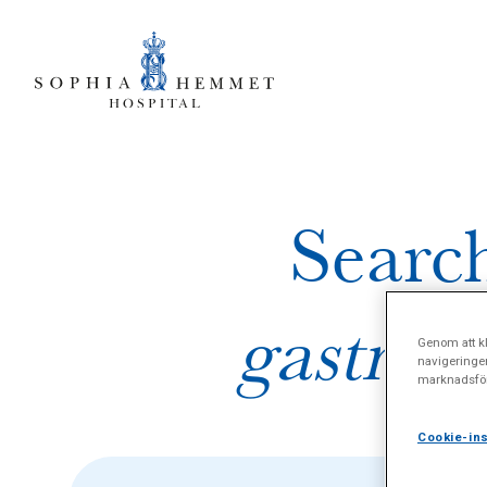
Search
gastroe
Genom att kl
navigeringe
marknadsför
Cookie-ins