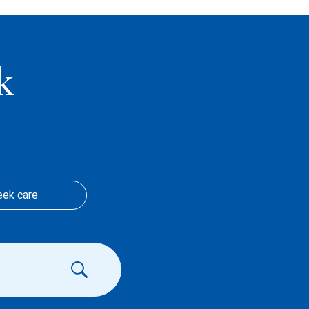
k
eek care