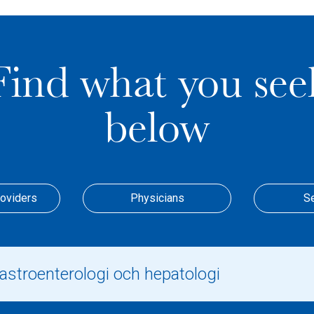
Find what you see
below
roviders
Physicians
S