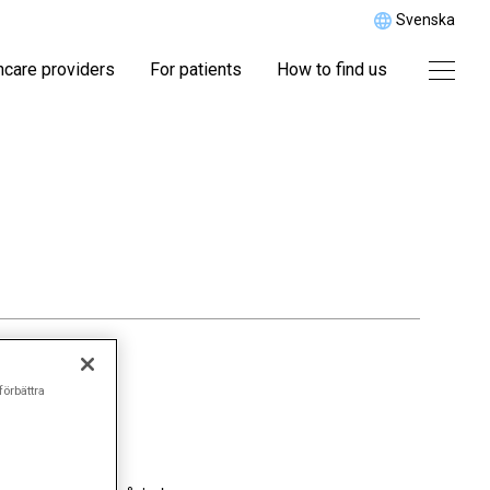
Svenska
hcare providers
For patients
How to find us
förbättra
han var också