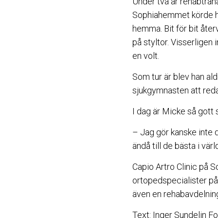
Under två år rehabträna
Sophiahemmet körde han
hemma. Bit för bit åte
på styltor. Visserlige
en volt.
Som tur är blev han ald
sjukgymnasten att reda
I dag är Micke så gott s
– Jag gör kanske inte 
ändå till de bästa i värl
Capio Artro Clinic på S
ortopedspecialister på 
även en rehabavdelnin
Text: Inger Sundelin F