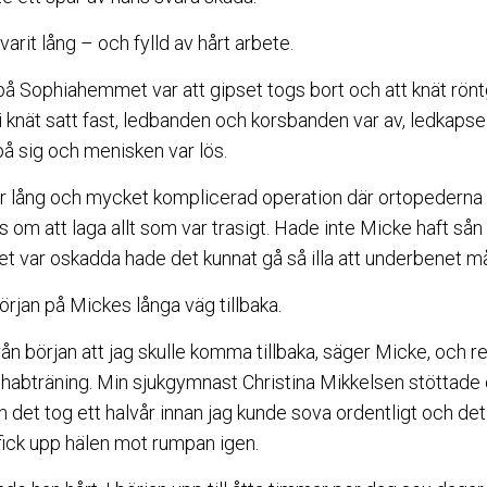
arit lång – och fylld av hårt arbete.
å Sophiahemmet var att gipset togs bort och att knät rönt
i knät satt fast, ledbanden och korsbanden var av, ledkapse
på sig och menisken var lös.
r lång och mycket komplicerad operation där ortopedern
om att laga allt som var trasigt. Hade inte Micke haft sån tu
net var oskadda hade det kunnat gå så illa att underbenet 
rjan på Mickes långa väg tillbaka.
n början att jag skulle komma tillbaka, säger Micke, och r
ehabträning. Min sjukgymnast Christina Mikkelsen stöttad
n det tog ett halvår innan jag kunde sova ordentligt och det 
 fick upp hälen mot rumpan igen.