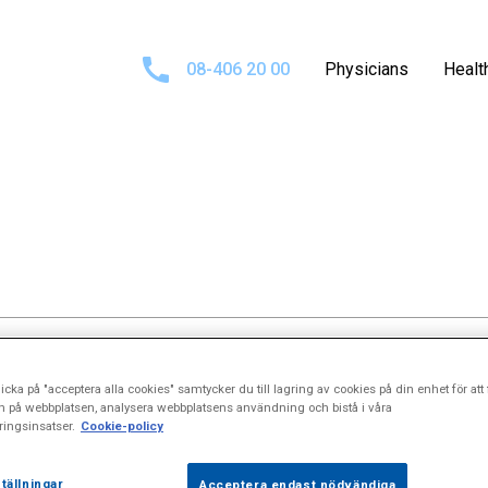
08-406 20 00
Physicians
Healt
icka på "acceptera alla cookies" samtycker du till lagring av cookies på din enhet för att 
n på webbplatsen, analysera webbplatsens användning och bistå i våra
ingsinsatser.
Cookie-policy
indströms svåra knäskada riskerade inte bara hans karriär, 
tällningar
Acceptera endast nödvändiga