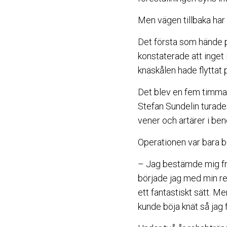
Men vägen tillbaka har v
Det första som hände p
konstaterade att inget 
knäskålen hade flyttat 
Det blev en fem timma
Stefan Sundelin turades 
vener och artärer i be
Operationen var bara bö
– Jag bestämde mig frå
började jag med min r
ett fantastiskt sätt. Me
kunde böja knät så jag