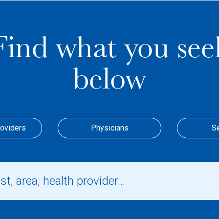
Find what you see
below
roviders
Physicians
S