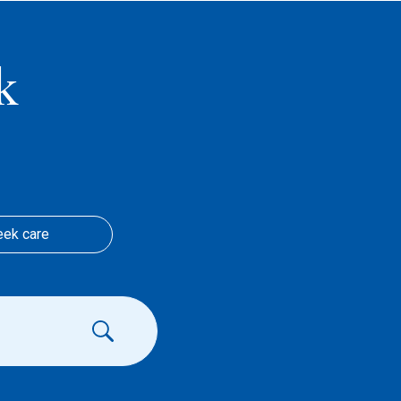
k
eek care