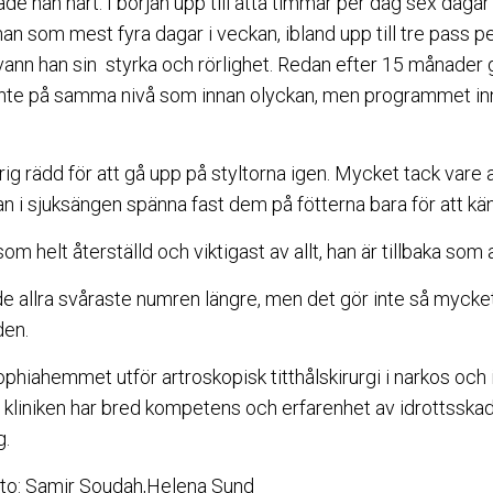
de han hårt. I början upp till åtta timmar per dag sex dagar
 som mest fyra dagar i veckan, ibland upp till tre pass pe
rvann han sin styrka och rörlighet. Redan efter 15 månader 
n inte på samma nivå som innan olyckan, men programmet i
rig rädd för att gå upp på styltorna igen. Mycket tack vare a
n i sjuksängen spänna fast dem på fötterna bara för att kä
om helt återställd och viktigast av allt, han är tillbaka som a
de allra svåraste numren längre, men det gör inte så mycke
den.
ophiahemmet utför artroskopisk titthålskirurgi i narkos och 
kliniken har bred kompetens och erfarenhet av idrottsskado
g.
oto: Samir Soudah,Helena Sund