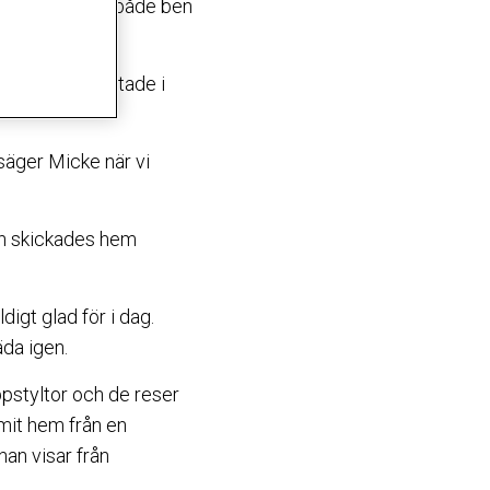
ering räddade både ben
oppstyltor slutade i
säger Micke när vi
Han skickades hem
igt glad för i dag.
äda igen.
ppstyltor och de reser
mmit hem från en
an visar från