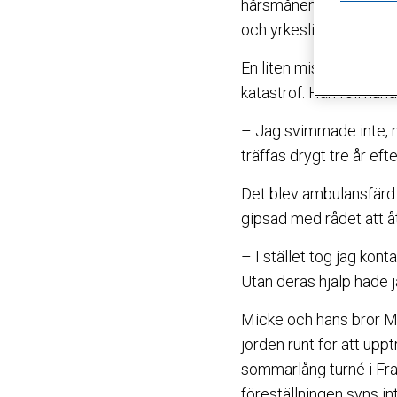
hårsmånen från amputat
och yrkesliv.
En liten miss och Mick
katastrof. Han föll han
– Jag svimmade inte, m
träffas drygt tre år eft
Det blev ambulansfärd t
gipsad med rådet att å
– I stället tog jag kon
Utan deras hjälp hade 
Micke och hans bror Ma
jorden runt för att upp
sommarlång turné i Fra
föreställningen syns in