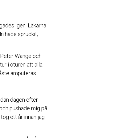
gades igen. Läkarna
ln hade spruckit,
a Peter Wange och
r i oturen att alla
måste amputeras.
edan dagen efter
e och pushade mig på
tog ett år innan jag