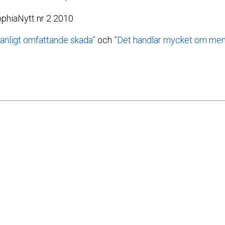
SophiaNytt nr 2 2010
anligt omfattande skada”
och
”Det handlar mycket om menta