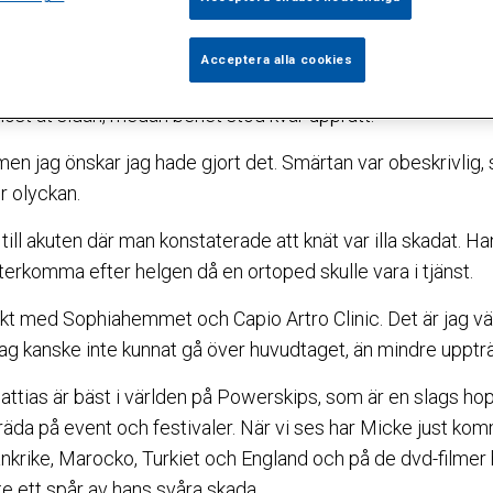
ion. Men en avancerad knäoperation och en tuff rehabilit
Acceptera alla cookies
e Lindströms två meter höga baklängesvolt med skruv på h
dlöst åt sidan, medan benet stod kvar upprätt.
en jag önskar jag hade gjort det. Smärtan var obeskrivlig, 
er olyckan.
ill akuten där man konstaterade att knät var illa skadat. 
terkomma efter helgen då en ortoped skulle vara i tjänst.
takt med Sophiahemmet och Capio Artro Clinic. Det är jag väld
jag kanske inte kunnat gå över huvudtaget, än mindre upptr
ttias är bäst i världen på Powerskips, som är en slags ho
träda på event och festivaler. När vi ses har Micke just ko
nkrike, Marocko, Turkiet och England och på de dvd-filmer h
te ett spår av hans svåra skada.