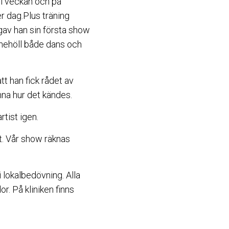
 i veckan och på
r dag.Plus träning
gav han sin första show
nnehöll både dans och
tt han fick rådet av
nna hur det kändes.
rtist igen.
t. Vår show räknas
i lokalbedövning. Alla
r. På kliniken finns