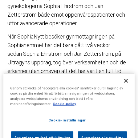
gynekologerna Sophia Ehrström och Jan
Zetterström både emot öppenvårdspatienter och
utför avancerade operationer.
När SophiaNytt besöker gynmottagningen på
Sophiahemmet har det bara gått två veckor
sedan Sophia Ehrström och Jan Zetterström, på
Ultragyns uppdrag, tog över verksamheten och de
erkänner utan omsvep att det har varit en tuff tid.
– Allt som rör patienter har fungerat perfekt, men
Genom att klicka på "acceptera alla cookies" samtycker du till lagring av
att få i gång alla administrativa rutiner var värre än vi
cookies på din enhet för att förbättra navigeringen på webbplatsen,
analysera webbplatsens användning och bistå i våra
kunde ana. Ge oss bara lite tid så kommer allt att bli
marknadsföringsinsatser.
Cookie-policy
bra, säger Jan Zetterström med ett snett leende.
Cookie-inställningar
De båda gynekologerna har tidigare varit
verksamma på Danderyds sjukhus med
Acceptera endast nödvändiga
Acceptera alla cookies