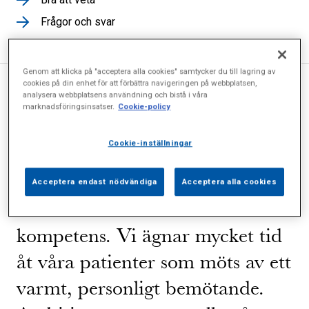
Frågor och svar
Genom att klicka på "acceptera alla cookies" samtycker du till lagring av
cookies på din enhet för att förbättra navigeringen på webbplatsen,
analysera webbplatsens användning och bistå i våra
Välkommen till Sophiahemmets
marknadsföringsinsatser.
Cookie-policy
trevliga vårdavdelning! Här
Cookie-inställningar
vårdas patienter av
sjuksköterskor och
Acceptera endast nödvändiga
Acceptera alla cookies
undersköterskor med bred
kompetens. Vi ägnar mycket tid
åt våra patienter som möts av ett
varmt, personligt bemötande.