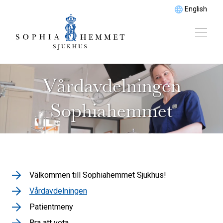
English
Vårdavdelningen
Sophiahemmet
Välkommen till Sophiahemmet Sjukhus!
Vårdavdelningen
Patientmeny
Bra att veta