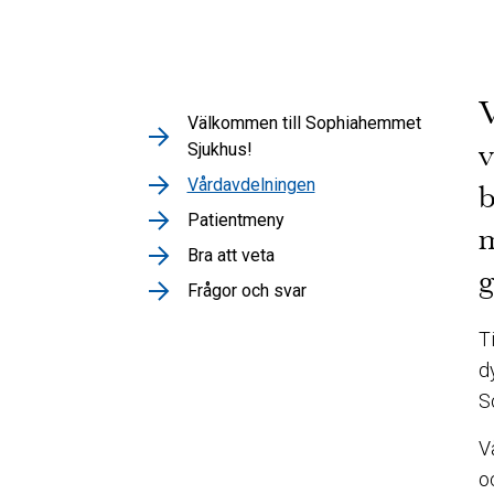
V
Välkommen till Sophiahemmet
v
Sjukhus!
Vårdavdelningen
b
Patientmeny
m
Bra att veta
g
Frågor och svar
T
d
S
V
o