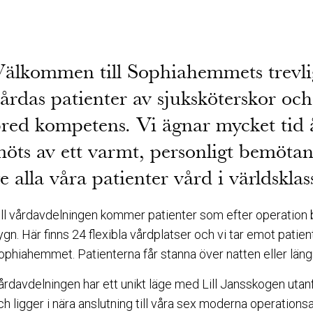
älkommen till Sophiahemmets trevli
årdas patienter av sjuksköterskor oc
red kompetens. Vi ägnar mycket tid 
öts av ett varmt, personligt bemötan
e alla våra patienter vård i världsklas
ill vårdavdelningen kommer patienter som efter operation 
ygn. Här finns 24 flexibla vårdplatser och vi tar emot patie
ophiahemmet. Patienterna får stanna över natten eller län
årdavdelningen har ett unikt läge med Lill Jansskogen utanf
ch ligger i nära anslutning till våra sex moderna operations