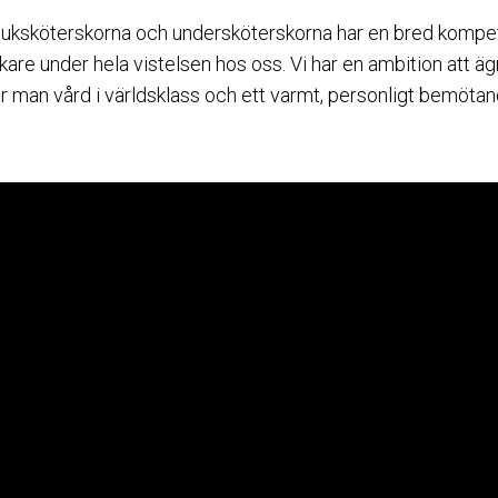
juksköterskorna och undersköterskorna har en bred kompe
äkare under hela vistelsen hos oss. Vi har en ambition att äg
år man vård i världsklass och ett varmt, personligt bemötan