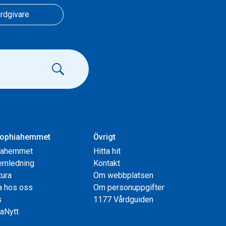
rdgivare
ophiahemmet
Övrigt
iahemmet
Hitta hit
rnledning
Kontakt
tura
Om webbplatsen
a hos oss
Om personuppgifter
s
1177 Vårdguiden
aNytt