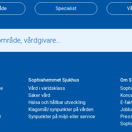
åde
Specialist
Vå
Sophiahemmet Sjukhus
Om S
re
Vård i världsklass
Soph
Säker vård
Konce
Hälsa och hållbar utveckling
E-fak
Klagomål/synpunkter på vården
Jobb
r
Synpunkter på miljö eller service
Pres
Sophi