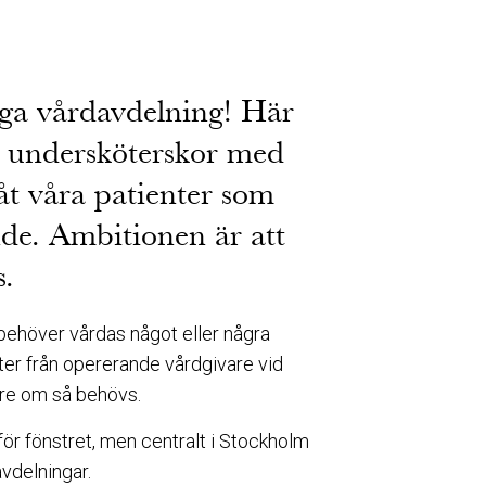
ga vårdavdelning! Här
h undersköterskor med
åt våra patienter som
de. Ambitionen är att
s.
behöver vårdas något eller några
nter från opererande vårdgivare vid
gre om så behövs.
ör fönstret, men centralt i Stockholm
avdelningar.