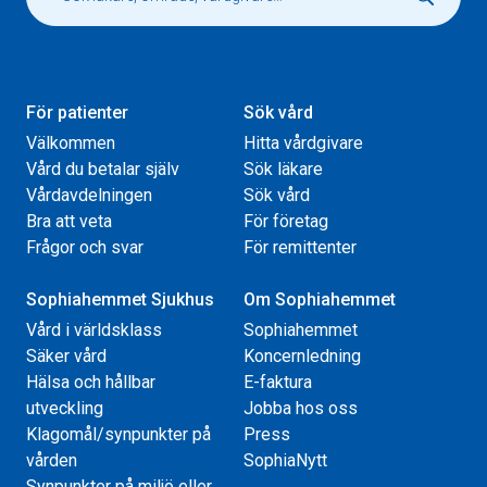
För patienter
Sök vård
Välkommen
Hitta vårdgivare
Vård du betalar själv
Sök läkare
Vårdavdelningen
Sök vård
Bra att veta
För företag
Frågor och svar
För remittenter
Sophiahemmet Sjukhus
Om Sophiahemmet
Vård i världsklass
Sophiahemmet
Säker vård
Koncernledning
Hälsa och hållbar
E-faktura
utveckling
Jobba hos oss
Klagomål/synpunkter på
Press
vården
SophiaNytt
Synpunkter på miljö eller