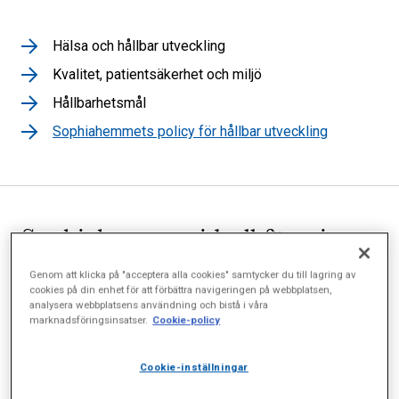
Hälsa och hållbar utveckling
Kvalitet, patientsäkerhet och miljö
Hållbarhetsmål
Sophiahemmets policy för hållbar utveckling
Sophiahemmet, ideell förening
omfattar utbildning, hälso- och
Genom att klicka på "acceptera alla cookies" samtycker du till lagring av
cookies på din enhet för att förbättra navigeringen på webbplatsen,
sjukvård och forskning.
analysera webbplatsens användning och bistå i våra
marknadsföringsinsatser.
Cookie-policy
Verksamheten bedrivs inom Sophiahemmet, ideell
Cookie-inställningar
förening, Sophiahemmet AB och Sophiahemmet