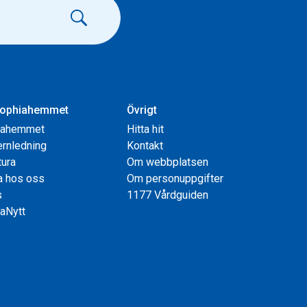
ophiahemmet
Övrigt
iahemmet
Hitta hit
rnledning
Kontakt
tura
Om webbplatsen
a hos oss
Om personuppgifter
s
1177 Vårdguiden
aNytt