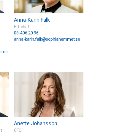
Anna-Karin Falk
HR-chef
08-406 20 96
anna-karin.falk@sophiahemmet.se
emme
Anette Johansson
et
CFO