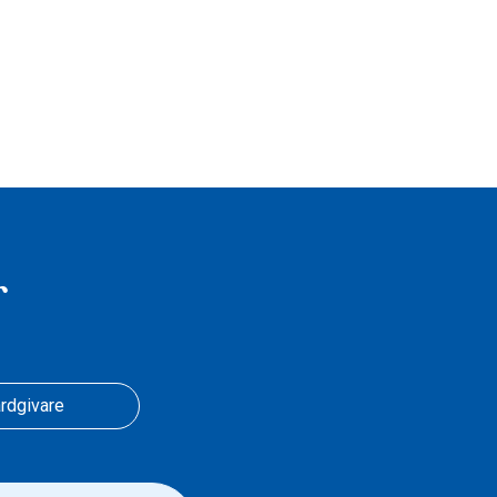
r
rdgivare