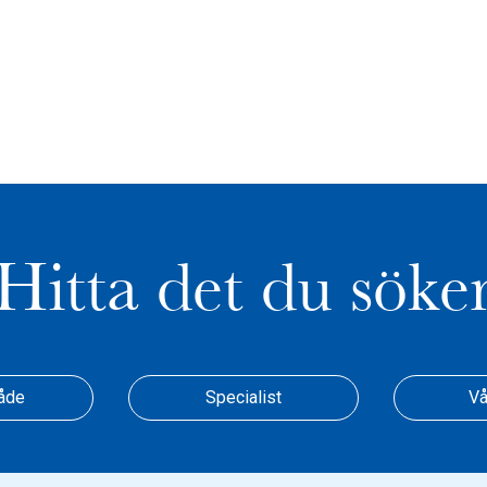
Hitta det du söke
åde
Specialist
Vå