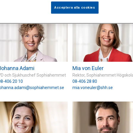
Acceptera alla cookies
Johanna Adami
Mia von Euler
VD och Sjukhuschef Sophiahemmet
Rektor, Sophiahemmet Högskol
08-406 20 10
08-406 28 80
johanna.adami@sophiahemmet.se
mia.voneuler@shh.se