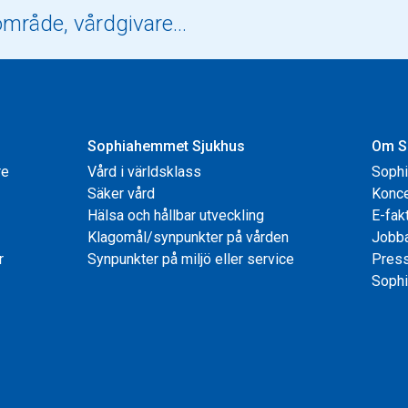
Sophiahemmet Sjukhus
Om S
re
Vård i världsklass
Soph
Säker vård
Konce
Hälsa och hållbar utveckling
E-fak
Klagomål/synpunkter på vården
Jobb
r
Synpunkter på miljö eller service
Pres
Sophi