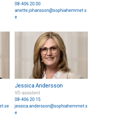
08-406 20 00
anette.johansson@sophiahemmet.s
e
Jessica Andersson
VD-assistent
08-406 20 15
t.se
jessica.andersson@sophiahemmet.s
e