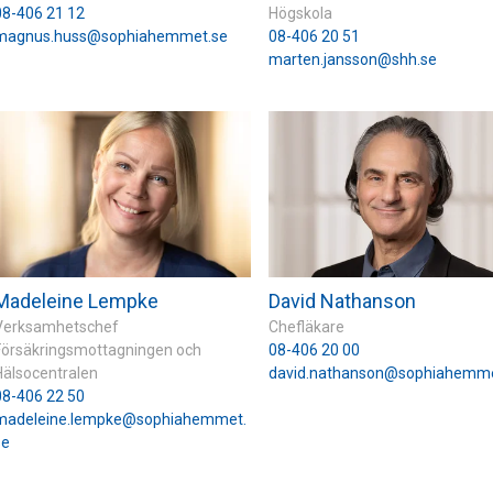
08-406 21 12
Högskola
magnus.huss@sophiahemmet.se
08-406 20 51
marten.jansson@shh.se
Madeleine Lempke
David Nathanson
Verksamhetschef
Chefläkare
Försäkringsmottagningen och
08-406 20 00
Hälsocentralen
david.nathanson@sophiahemme
08-406 22 50
madeleine.lempke@sophiahemmet.
se