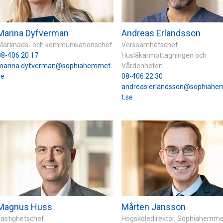
Marina Dyfverman
Andreas Erlandsson
Marknads- och kommunikationschef
Verksamhetschef
08-406 20 17
Husläkarmottagningen och
marina.dyfverman@sophiahemmet.
Vårdenheten
se
08-406 22 30
andreas.erlandsson@sophiah
t.se
Magnus Huss
Mårten Jansson
Fastighetschef
Högskoledirektör, Sophiahemm