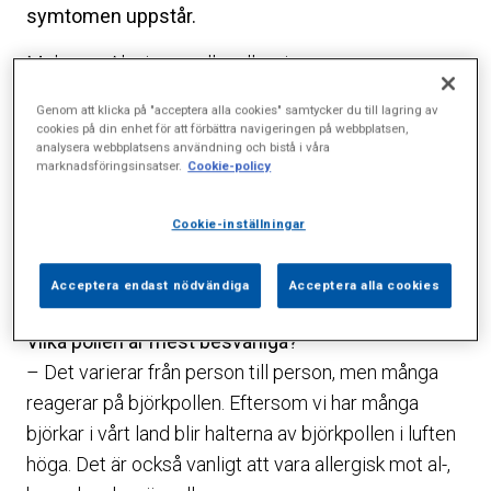
symtomen uppstår.
Mohanna Alavi om pollenallergi:
Vad är pollenallergi?
Genom att klicka på "acceptera alla cookies" samtycker du till lagring av
cookies på din enhet för att förbättra navigeringen på webbplatsen,
– Man kan säga att det är en försvarsreaktion. När
analysera webbplatsens användning och bistå i våra
marknadsföringsinsatser.
Cookie-policy
pollenkornen kommer in i kroppen via ögon, näsa
och mun aktiveras immunförsvaret och börjar
Cookie-inställningar
bekämpa dem som om de vore något farligt för
kroppen. Resultatet blir kliande ögon, rinnande näsa
Acceptera endast nödvändiga
Acceptera alla cookies
och ansträngda luftvägar.
Vilka pollen är mest besvärliga?
– Det varierar från person till person, men många
reagerar på björkpollen. Eftersom vi har många
björkar i vårt land blir halterna av björkpollen i luften
höga. Det är också vanligt att vara allergisk mot al-,