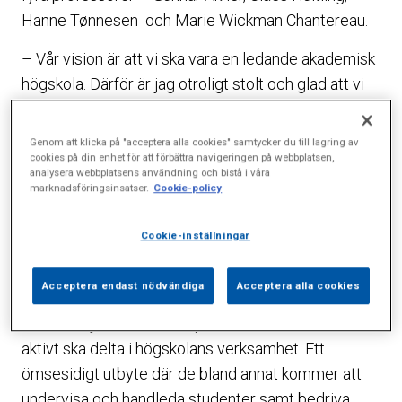
Hanne Tønnesen och Marie Wickman Chantereau.
– Vår vision är att vi ska vara en ledande akademisk
högskola. Därför är jag otroligt stolt och glad att vi
nu lyckats engagera personer som stärker
högskolans verksamhet med viktig kompetens och
Genom att klicka på "acceptera alla cookies" samtycker du till lagring av
som för oss närmare vårt mål, säger Sophiahemmet
cookies på din enhet för att förbättra navigeringen på webbplatsen,
analysera webbplatsens användning och bistå i våra
Högskolas rektor Johanna Adami.
marknadsföringsinsatser.
Cookie-policy
De nytillträdda adjungerade professorerna kommer
Cookie-inställningar
att verka inom högskolans forskningsområde
Människan i sjukdom, vård och hälsa under minst
Acceptera endast nödvändiga
Acceptera alla cookies
fyra år. De rör sig inom den medicinska och
hälsofrämjande vetenskapen och tanken är att de
aktivt ska delta i högskolans verksamhet. Ett
ömsesidigt utbyte där de bland annat kommer att
undervisa och handleda studenter samt bedriva