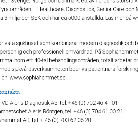
het i Sverige, Norge och Danmark, ett av nordens största v
 fyra områden – Healthcare, Diagnostics, Senior Care och M
a 3 miljarder SEK och har ca 5000 anställda. Läs mer på w
rivata sjukhuset som kombinerar modern diagnostik och 
v personlig och professionell omvårdnad. På Sophiahemmet
amma inom ett 40-tal behandlingsområden, totalt arbetar d
 med sjukvårdsverksamheten bedrivs patientnära forskni
ation: www.sophiahemmet.se
kontakta
 VD Aleris Diagnostik AB, tel. +46 (0) 702 46 41 01
samhetschef Aleris Röntgen, tel. +46 (0) 704 61 00 21
hemmet AB, tel. + 46 (0) 703 62 06 28