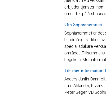
Aleris är, med verksam
erbjuder tjänster inom
omsätter på årsbasis c
Om Sophiahemmet
Sophiahemmet är det p
hundraårig tradition a
specialistläkare verks
området. Tillsammans
högskola. Mer inform
För mer information 
Anders Juhlin-Dannfelt,
Lars Ahlander, tf verk
Peter Seger, VD Sophia