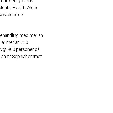
årdföretag. Aleris
ental Health. Aleris
ww.aleris.se
behandling med mer än
 är mer än 250
rygt 900 personer på
ng samt Sophiahemmet