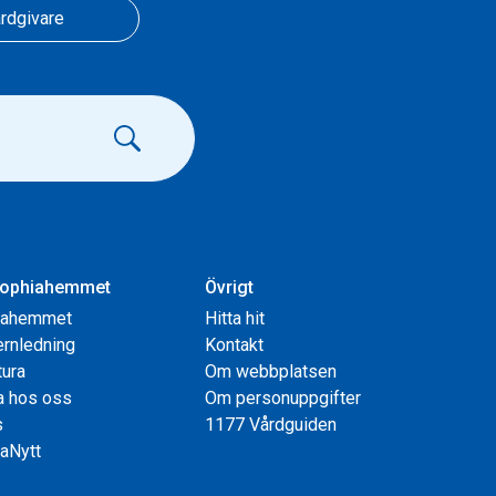
rdgivare
ophiahemmet
Övrigt
iahemmet
Hitta hit
rnledning
Kontakt
tura
Om webbplatsen
a hos oss
Om personuppgifter
s
1177 Vårdguiden
aNytt