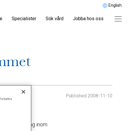
English
re
Specialister
Sök vård
Jobba hos oss
emmet
Published
2008-11-10
förbättra
er sin ställning inom