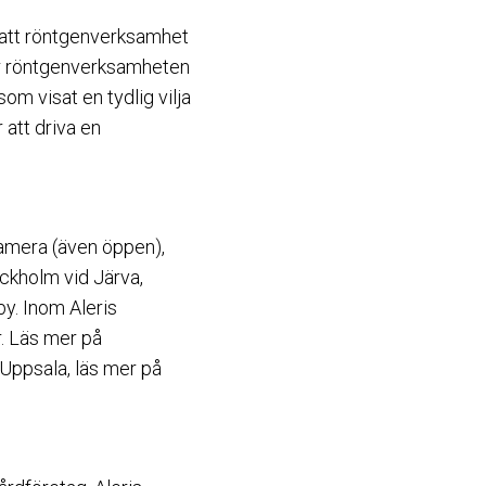
tsatt röntgenverksamhet
ar röntgenverksamheten
om visat en tydlig vilja
 att driva en
kamera (även öppen),
ockholm vid Järva,
y. Inom Aleris
. Läs mer på
Uppsala, läs mer på