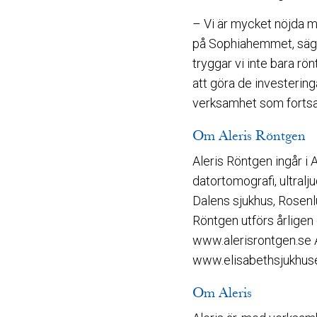
– Vi är mycket nöjda m
på Sophiahemmet, säge
tryggar vi inte bara rö
att göra de investerin
verksamhet som fortsat
Om Aleris Röntgen
Aleris Röntgen ingår i
datortomografi, ultralj
Dalens sjukhus, Rosenl
Röntgen utförs årligen
www.alerisrontgen.se A
www.elisabethsjukhus
Om Aleris