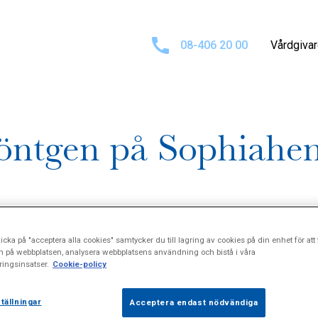
08-406 20 00
Vårdgiva
 röntgen på Sophiah
icka på "acceptera alla cookies" samtycker du till lagring av cookies på din enhet för att 
n på webbplatsen, analysera webbplatsens användning och bistå i våra
ingsinsatser.
Cookie-policy
ar förvärvat röntgenavdelningen på Sophiahemmet och stärk
tällningar
Acceptera endast nödvändiga