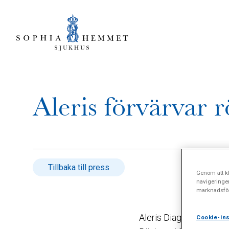
Aleris förvärvar
Tillbaka till press
Genom att kl
navigeringe
marknadsför
Aleris Diagnostik AB h
Cookie-ins