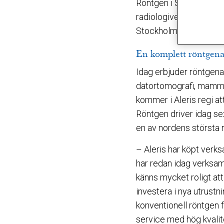
Röntgen i Stockholms i
radiologiverksamheten 
Stockholms läns landsti
En komplett röntgena
Idag erbjuder röntge
datortomografi, mammog
kommer i Aleris regi a
Röntgen driver idag se
en av nordens största 
– Aleris har köpt verk
har redan idag verksa
känns mycket roligt at
investera i nya utrust
konventionell röntgen 
service med hög kvalite