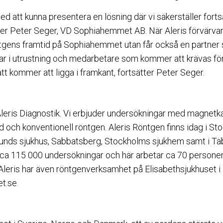
ed att kunna presentera en lösning där vi säkerställer for
r Peter Seger, VD Sophiahemmet AB. När Aleris förvärv
ntgens framtid på Sophiahemmet utan får också en partner s
gar i utrustning och medarbetare som kommer att krävas för
t kommer att ligga i framkant, fortsätter Peter Seger.
 Aleris Diagnostik. Vi erbjuder undersökningar med magnet
ud och konventionell röntgen. Aleris Röntgen finns idag i St
unds sjukhus, Sabbatsberg, Stockholms sjukhem samt i Täb
 ca 115 000 undersökningar och här arbetar ca 70 personer
leris har även röntgenverksamhet på Elisabethsjukhuset i 
et.se