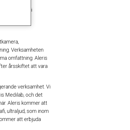
tt driva
rad radiologi i
tkamera,
tning. Verksamheten
ma omfattning. Aleris
r årsskiftet att vara
ngerande verksamhet. Vi
is Medilab, och det
är. Aleris kommer att
i, ultraljud, som inom
kommer att erbjuda