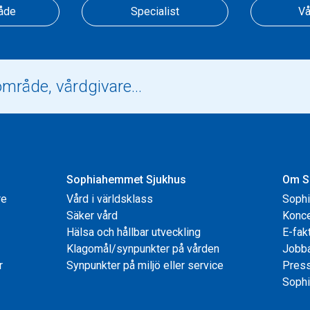
åde
Specialist
Vå
Sophiahemmet Sjukhus
Om S
re
Vård i världsklass
Soph
Säker vård
Konce
Hälsa och hållbar utveckling
E-fak
Klagomål/synpunkter på vården
Jobb
r
Synpunkter på miljö eller service
Pres
Sophi