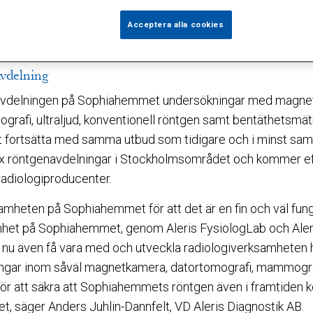
nnerstad. Aleris kommer från och med den 1 januari 2009 a
på Sophiahemmet då det nya avtalet för landstingsfinansie
Acceptera alla cookies
ng träder i kraft.
vdelning
navdelningen på Sophiahemmet undersökningar med magne
rafi, ultraljud, konventionell röntgen samt bentäthetsmä
tt fortsätta med samma utbud som tidigare och i minst sam
x röntgenavdelningar i Stockholmsområdet och kommer efte
radiologiproducenter.
samheten på Sophiahemmet för att det är en fin och väl fu
mhet på Sophiahemmet, genom Aleris FysiologLab och Aler
t nu även få vara med och utveckla radiologiverksamheten h
ningar inom såväl magnetkamera, datortomografi, mammograf
för att säkra att Sophiahemmets röntgen även i framtiden 
t, säger Anders Juhlin-Dannfelt, VD Aleris Diagnostik AB.