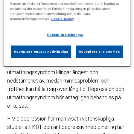
allmänmedicin på Husläkarmottagningen
Genom att klicka på "acceptera alla cookies" samtycker du till lagring av
Sophiahemmet och forskare vid Karolinska
cookies på din enhet för att förbättra navigeringen på webbplatsen,
analysera webbplatsens användning och bistå i våra
institutet. Eftersom vi i primärvården ofta möter
marknadsföringsinsatser.
Cookie-policy
både patienter med stressrelaterade problem och
depression är det viktigt att vi ställer rätt diagnos.
Cookie-inställningar
– Både utmattningssyndrom och depression kan ge
Acceptera endast nödvändiga
Acceptera alla cookies
liknande symptom i början; ångest, nedstämdhet,
trötthet, sömnproblem, förklarar hon. Men vid
utmattningssyndrom klingar ångest och
nedstämdhet av, medan minnesproblem och
trötthet kan hålla i sig över lång tid. Depression och
utmattningssyndrom bör antagligen behandlas på
olika sätt.
– Vid depression har man visat i vetenskapliga
studier att KBT och antidepressiv medicinering har