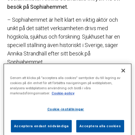
besök på Sophiahemmet.
– Sophiahemmet är helt klart en viktig aktör och
unikt på det sättet verksamheten drivs med
högskola, sjukhus och forskning. Sjukhuset har en
speciell ställning även historiskt i Sverige, säger
Annika Strandhäll efter sitt besök på
Sophiahemmet.
Hennes intryck var väldigt positivt.
Genom att klicka på "acceptera alla cookies" samtycker du till lagring av
cookies på din enhet för att förbättra navigeringen på webbplatsen,
– Det bekräftas bland annat av att Sophiahemmet
analysera webbplatsens användning och bistå i våra
marknadsföringsinsatser.
Cookie-policy
är en attraktiv arbetsgivare som uppmuntrar
kreativitet och innovation hos medarbetare, håller
Cookie-inställningar
ned sjuktalen, tillvaratar personalens kunskap och
engagemang och har korta beslutsvägar samtidigt
Acceptera endast nödvändiga
Acceptera alla cookies
som man erbjuder hög kvalitet, säger Annika