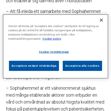
och etablerar sig därmed även i huvudstaden.
– Att få inleda ett samarbete med Sophiahemmet
är en fantastisk möjlighet, säger Art Clinic:s VD
Ronnie Pettersson.
Genom att klicka på "acceptera alla cookies" samtycker du till lagring av
cookies på din enhet för att förbättra navigeringen på webbplatsen,
analysera webbplatsens användning och bistå i våra
Art Clinic startade 1999 och har idag kliniker i
marknadsföringsinsatser.
Cookie-policy
Göteborg, Uppsala och Jönköping och även
konsultationsverksamhet på ett flertal orter runt om
Cookie-inställningar
i Sverige. Det har under en längre tid funnits planer
på en Stockholmsetablering och Sophiahemmet har
Acceptera endast nödvändiga
Acceptera alla cookies
alltid varit Art Clinic:s första val av
samarbetspartner i regionen.
– Sophiahemmet är ett välrenommerat sjukhus
med många etablerade aktörer som erbjuder en
vård och omvårdnad av absolut högsta kvalitet med
fokus på patientupplevelsen och patientsäkerheten,