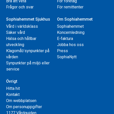
Bra att veta
För företag
Frågor och svar
För remittenter
Sophiahemmet Sjukhus
Om Sophiahemmet
Vård i världsklass
Sophiahemmet
Säker vård
Koncernledning
Hälsa och hållbar
E-faktura
utveckling
Jobba hos oss
Klagomål/synpunkter på
Press
vården
SophiaNytt
Synpunkter på miljö eller
service
Övrigt
Hitta hit
Kontakt
Om webbplatsen
Om personuppgifter
1177 Vårdguiden