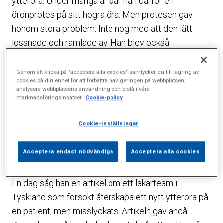
ytteröra. Under många år bar han därför en
öronprotes på sitt högra öra. Men protesen gav
honom stora problem. Inte nog med att den lätt
lossnade och ramlade av. Han blev också
överkänslig mot de titanskruvar som protesen var
fäst med och fick ständigt långdragna och
Genom att klicka på "acceptera alla cookies" samtycker du till lagring av
cookies på din enhet för att förbättra navigeringen på webbplatsen,
svåra infektioner där de suttit.
analysera webbplatsens användning och bistå i våra
marknadsföringsinsatser.
Cookie-policy
Daniels besvär blev så svåra att de började påverka
hans liv negativt. Infektionerna tärde på honom, och
Cookie-inställningar
rädslan att tappa protesen blev handikappande.
Efter hand började han isolera sig alltmer och till
Acceptera endast nödvändiga
Acceptera alla cookies
slut tappade han livsglädjen.
En dag såg han en artikel om ett läkarteam i
Tyskland som försökt återskapa ett nytt ytteröra på
en patient, men misslyckats. Artikeln gav ändå