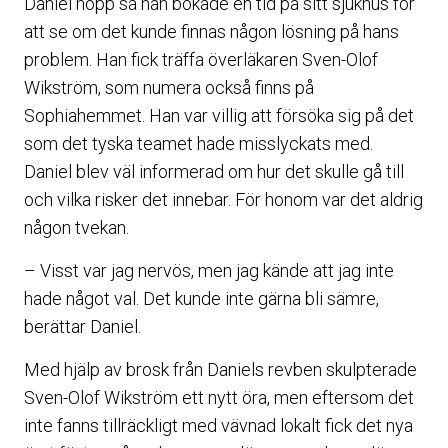
Daniel hopp så han bokade en tid på sitt sjukhus för
att se om det kunde finnas någon lösning på hans
problem. Han fick träffa överläkaren Sven-Olof
Wikström, som numera också finns på
Sophiahemmet. Han var villig att försöka sig på det
som det tyska teamet hade misslyckats med.
Daniel blev väl informerad om hur det skulle gå till
och vilka risker det innebar. För honom var det aldrig
någon tvekan.
– Visst var jag nervös, men jag kände att jag inte
hade något val. Det kunde inte gärna bli sämre,
berättar Daniel.
Med hjälp av brosk från Daniels revben skulpterade
Sven-Olof Wikström ett nytt öra, men eftersom det
inte fanns tillräckligt med vävnad lokalt fick det nya